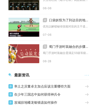
06-06
口袋妖怪为了到达目的地我该选择哪个路径
4
优先以解锁秘传技能对应的主干道为核心通行路线，绕开高遇敌率长...
07-06
蜀门手游时装融合的步骤是什么
5
蜀门手游时装融合需满足55级等级要求，在乾坤袋界面操作，核心...
06-28
最新资讯
· · ·
率土之滨董卓主加点应该注重哪些方面
新
在少年三国志中如何获得神兵令
新
攻城掠地蟠龙银镜该如何操作
新