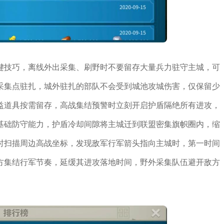
键技巧，离线外出采集、刷野时不要留存大量兵力驻守主城，可
采集点驻扎，城外驻扎的部队不会受到城池攻城伤害，仅保留少
益道具按需留存，高战集结预警时立刻开启护盾隔绝所有进攻，
基础防守能力，护盾冷却间隙将主城迁到联盟密集旗帜圈内，缩
时扫描周边高战坐标，发现敌军行军箭头指向主城时，第一时间
方集结行军节奏，延缓其进攻落地时间，野外采集队伍避开敌方