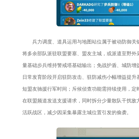
兵力调度、道具运用与地图站位属于被动防御关
将多余部队派驻联盟要塞、盟友主城，或派遣至野外
量基础步兵维持警戒塔基础输出；免战护盾、城防增
日常发育阶段开启驻防攻击、驻防减伤小幅增益提升
短盟友驰援行军时间；斥候侦查功能需持续使用，定
在联盟频道发送支援请求，同时拆分少量散队干扰敌
活跃战区，减少因采集暴露主城位置引发的偷袭。