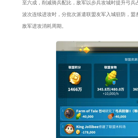
至六成，削减骑兵配比，敌军以步兵攻城时提升弓兵
波次连续进攻时，分批次派遣联盟友军入城驻防，盟
敌军进攻消耗周期。