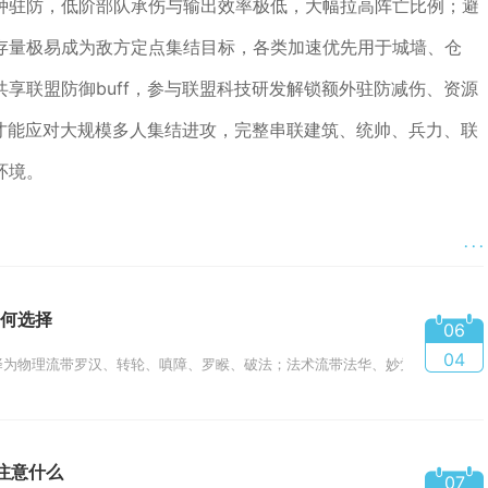
种驻防，低阶部队承伤与输出效率极低，大幅拉高阵亡比例；避
存量极易成为敌方定点集结目标，各类加速优先用于城墙、仓
享联盟防御buff，参与联盟科技研发解锁额外驻防减伤、资源
防才能应对大规模多人集结进攻，完整串联建筑、统帅、兵力、联
环境。
· · ·
何选择
06
04
为物理流带罗汉、转轮、嗔障、罗睺、破法；法术流带法华、妙觉、痴障、罗睺、苦
注意什么
07