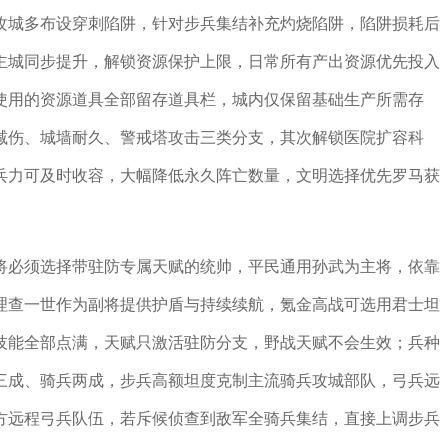
攻城多布设穿刺陷阱，针对步兵集结补充灼烧陷阱，陷阱损耗后
主城同步提升，解锁资源保护上限，日常所有产出资源优先投入
使用的资源道具全部留存道具栏，城内仅保留基础生产所需存
减伤、城墙耐久、警戒塔攻击三类分支，其次解锁医院扩容科
兵力可及时收容，大幅降低永久阵亡数量，文明选择优先罗马获
将必须选择带驻防专属天赋的统帅，平民通用孙武为主将，依靠
理查一世作为副将提供护盾与持续续航，氪金高战可选用君士坦
技能全部点满，天赋只激活驻防分支，野战天赋不会生效；兵种
三成、骑兵两成，步兵高额坦度克制主流骑兵攻城部队，弓兵远
方远程弓兵队伍，若斥候侦查到敌军全骑兵集结，直接上调步兵