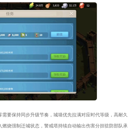
库需要保持同步升级节奏，城墙优先拉满对应时代等级，高耐久
入燃烧强制迁城状态，警戒塔持续自动输出伤害分担驻防部队承