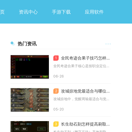
页
资讯中心
手游下载
应用软件
热门资讯
· · ·
全民奇迹合果子技巧怎样选择合成果子的技能效果
1
全民奇迹合果子核心是按职业定位选主属性果实，用批量合成与时机...
06-26
攻城掠地觉最适合与哪位武将合作
2
攻城掠地中，觉醒周瑜最适合与觉醒诸葛亮合作，二者组成的赤壁奇...
05-20
长生劫石刻怎样提高刷取效率
3
长生劫石刻（雕字石块）高效刷取核心是锁定秦始皇陵大厅拼图与五...