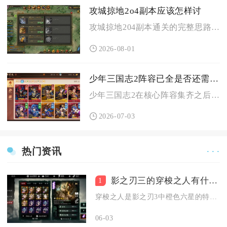
攻城掠地2o4副本应该怎样讨
攻城掠地204副本通关的完整思路是以祝融先手破阵，司马懿反手...
2026-08-01
少年三国志2阵容已全是否还需要进行抽卡
少年三国志2在核心阵容集齐之后，依旧存在合理的抽卡必要性，并...
2026-07-03
热门资讯
· · ·
影之刃三的穿梭之人有什么特点
1
穿梭之人是影之刃3中橙色六星的特殊功能型心法，核心特点是无战...
06-03