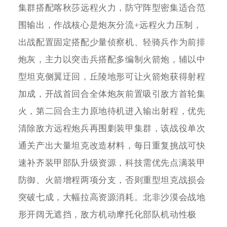
集群搭配喀秋莎远程火力，防守阵型密集适合范
围输出，作战核心是炮灰分流+远程火力压制，
出战配置固定搭配少量侦察机、轻骑兵作为前排
炮灰，主力以突击兵搭配多编制火箭炮，辅以中
型坦克侧翼迂回，丘陵地形可让火箭炮获得射程
加成，开战首回合全体炮灰前置吸引敌方首轮集
火，第二回合主力原地待机进入输出射程，优先
清除敌方远程炮兵再围剿装甲集群，该战役单次
通关产出大量坦克改造材料，每日重复挑战可快
速补齐装甲部队升级资源，科技需优先点满装甲
防御、火箭增程两项分支，否则重型坦克战损会
突破七成，大幅拉高资源消耗。北非沙漠会战地
形开阔无遮挡，敌方机动摩托化部队机动性极