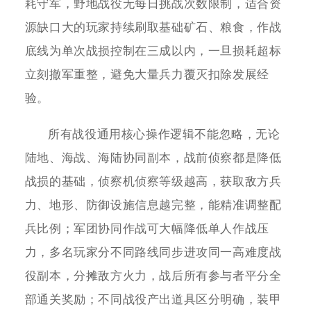
耗守军，野地战役无每日挑战次数限制，适合资
源缺口大的玩家持续刷取基础矿石、粮食，作战
底线为单次战损控制在三成以内，一旦损耗超标
立刻撤军重整，避免大量兵力覆灭扣除发展经
验。
所有战役通用核心操作逻辑不能忽略，无论
陆地、海战、海陆协同副本，战前侦察都是降低
战损的基础，侦察机侦察等级越高，获取敌方兵
力、地形、防御设施信息越完整，能精准调整配
兵比例；军团协同作战可大幅降低单人作战压
力，多名玩家分不同路线同步进攻同一高难度战
役副本，分摊敌方火力，战后所有参与者平分全
部通关奖励；不同战役产出道具区分明确，装甲