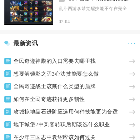
乱斗西游李靖觉醒技能不存在完全替代的单技能，但存在功能互补的...
07-04
最新资讯
· · ·
全民奇迹神殿的入口需要去哪里找
新
想要解锁影之刃3心法技能要怎么做
新
全民奇迹战士该戴什么类型的盾牌
新
如何在全民奇迹获得更多韧性
新
攻城掠地晶石进阶应选用何种技能更为合适
新
地下城堡2中刺客转职后期该选什么职业
新
在少年三国志中袁绍应该如何过关
新