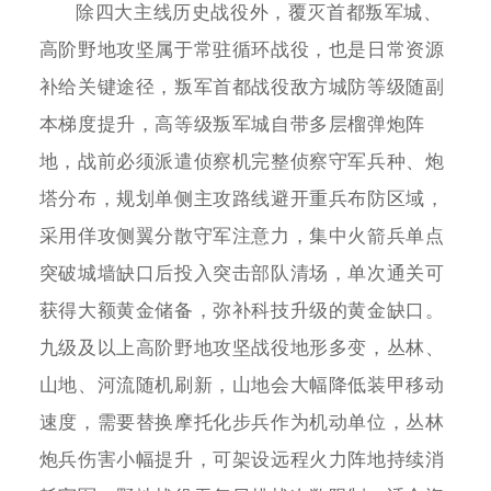
除四大主线历史战役外，覆灭首都叛军城、
高阶野地攻坚属于常驻循环战役，也是日常资源
补给关键途径，叛军首都战役敌方城防等级随副
本梯度提升，高等级叛军城自带多层榴弹炮阵
地，战前必须派遣侦察机完整侦察守军兵种、炮
塔分布，规划单侧主攻路线避开重兵布防区域，
采用佯攻侧翼分散守军注意力，集中火箭兵单点
突破城墙缺口后投入突击部队清场，单次通关可
获得大额黄金储备，弥补科技升级的黄金缺口。
九级及以上高阶野地攻坚战役地形多变，丛林、
山地、河流随机刷新，山地会大幅降低装甲移动
速度，需要替换摩托化步兵作为机动单位，丛林
炮兵伤害小幅提升，可架设远程火力阵地持续消