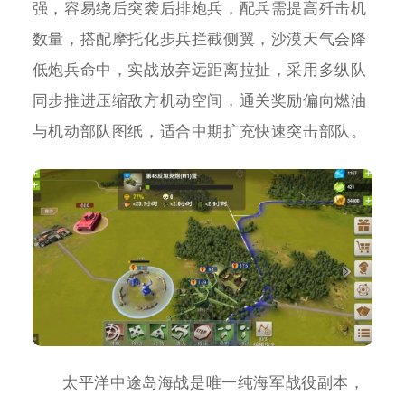
强，容易绕后突袭后排炮兵，配兵需提高歼击机
数量，搭配摩托化步兵拦截侧翼，沙漠天气会降
低炮兵命中，实战放弃远距离拉扯，采用多纵队
同步推进压缩敌方机动空间，通关奖励偏向燃油
与机动部队图纸，适合中期扩充快速突击部队。
太平洋中途岛海战是唯一纯海军战役副本，