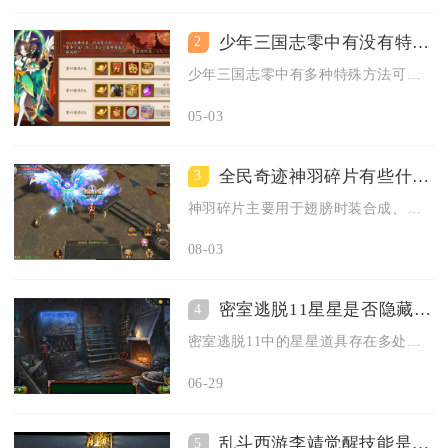
少年三国志零中有没有特殊的方法来获得武将
2
少年三国志零中有多种特殊方法可高效获取武将，除常规招募外，还...
05-03
全民奇迹神羽碎片有些什么使用需求
3
神羽碎片主要用于翅膀时装合成、翅膀注魂养成两个核心用途，使用...
08-03
密室逃脱11星星是否隐藏在某地
4
密室逃脱11中的星星道具存在多处隐藏点位，核心收集点位集中在...
06-29
乱斗西游李靖觉醒技能是否有替代或者补充技能
5