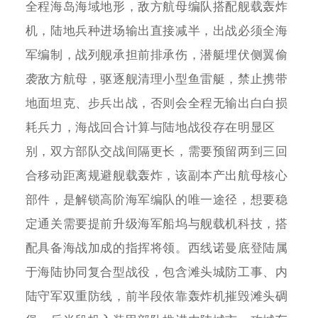
全程海岛海域地形，敌方航母编队搭配舰载轰炸
机，陆地兵种进场输出直接减半，出战必须全海
军编制，战列舰承担前排承伤，潜艇埋伏侧翼偷
袭敌方航母，驱逐舰清理小型鱼雷艇，禁止携带
地面坦克、步兵出战，否则会全程无输出白白损
耗兵力，海战回合计算与陆地战役存在明显区
别，双方部队交战间隔更长，需要预留两到三回
合移动距离规避舰载轰炸，该副本产出航母核心
部件，是解锁高阶海军编队的唯一途径，想要稳
定通关需要提前升级海军船坞与舰载机科技，搭
配具备海战加成的指挥将领。西线诺曼底登陆属
于海陆协同复合型战役，包含滩头城防工事、内
陆守军双重防线，前半段依靠轰炸机摧毁滩头碉