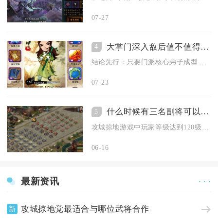
07-27
大掌门深入敌后值不值得获得奖励
4
结论先行：只要门派核心弟子成型、日常资源储备充足，深入敌后的...
07-23
什么时候有三名副将可以加入攻城掠地
5
攻城掠地游戏中玩家等级达到120级后即可解锁三名副将同时上阵...
06-16
最新资讯
· · ·
攻城掠地觉最适合与哪位武将合作
新