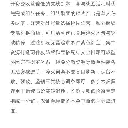
开资源收益偏低的支线副本；参与桃园活动时优
先完成组队任务，组队剿匪的碎片产出是单人任
务两倍，阵营对战尽量选择桃园阵营，额外解锁
专属兑换商店，可用活动代币兑换淬火木炭与突
破精粹。过渡阶段无需追求多件紫色御宝，集中
资源打造两件攻防紫御宝搭配结义金樽即可成型
桃园完整御宝体系，避免分散资源导致单件装备
无法突破进阶，淬火词条不要盲目刷新，保留不
败、强攻、坚韧三类核心词条即可，多余木炭留
存用于后续高阶突破消耗，长期囤积低阶御宝定
期统一分解，保证精粹储备不会中断御宝养成进
度。