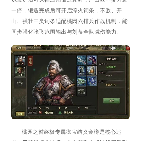
一倍，锻造完成后可开启淬火词条，不败、开
山、强壮三类词条适配桃园六排兵作战机制，能
同步强化张飞范围输出与刘备全队减伤能力。
桃园之誓终极专属御宝结义金樽是核心追