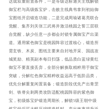
达成双重前置条件，一是等级达标通关主线解锁
御宝栏与高级炼宝炉，击败主线典韦拿到初始御
宝图纸开启锻造功能，二是完成周瑜诸葛亮联合
觉醒、集齐刘关张三武将并激活桃园之誓三层联
合觉醒，缺少任意一步都会封锁专属御宝产出渠
道。通用紫色御宝是桃园阵容过渡核心，锻造所
需玄铁、木炭、图纸主要来自封地开采、国战攻
城奖励、精英副本每日扫荡，低品质白蓝绿黄红
御宝不要直接丢弃，全部分解换取精粹用于御宝
突破，分解红色御宝精粹收益远高于低阶品类，
优先分解重复闲置装备；锻造阶段优先产出青罡
剑、铁脊尖刺两类攻防适配桃园阵容的紫色御
宝，初级炼宝炉锻造周期长，解锁5级王朝中级
炼宝炉后可大幅压缩锻造耗时，产出效率提升近