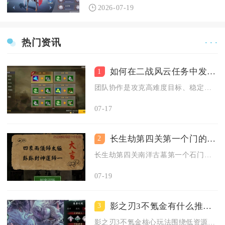
2026-07-19
热门资讯
· · ·
如何在二战风云任务中发挥团队协作的重要性
1
团队协作是攻克高难度目标、稳定获取资源与持续扩张的核心，通过...
07-17
长生劫第四关第一个门的开门条件是什么
2
长生劫第四关南洋古墓第一个石门开门条件，是集齐完整镇鬼镜道具...
07-19
影之刃3不氪金有什么推荐玩法
3
影之刃3不氪金核心玩法围绕低资源需求职业、免费资源循环养成、...