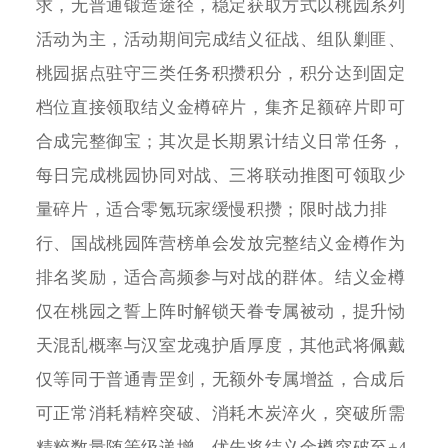
求，无普通锻造途径，稳定获取方式以桃园系列
活动为主，活动期间完成结义征战、组队剿匪、
桃园据点驻守三类任务积攒积分，积分达到固定
档位直接领取结义金樽碎片，集齐足额碎片即可
合成完整御宝；其次是长期累计结义日常任务，
每日完成桃园协同对战、三将联动推图可领取少
量碎片，适合零氪玩家缓慢积攒；限时战力排
行、国战桃园阵营榜单会发放完整结义金樽作为
排名奖励，适合高频参与对战的群体。结义金樽
仅在桃园之誓上阵时解锁天眷专属被动，提升恸
天混乱概率与汉室龙魂护盾厚度，其他武将佩戴
仅等同于普通青罡剑，无额外专属增益，合成后
可正常消耗精粹突破、消耗木炭淬火，突破所需
精粹数量随等级递增，优先将结义金樽突破至+4