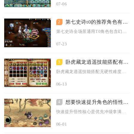
07-06
第七史诗t0的推荐角色有哪些
2
第七史诗全场景通用T0角色包含幻影的泰妮布里雅、支配者莉莉亚...
07-23
卧虎藏龙逍遥技能搭配有无难度限制
3
卧虎藏龙逍遥技能搭配无硬性难度限制，仅受技能解锁条件、资源分...
06-13
想要快速提升角色的悟性应该怎样在影之刃3中操作
4
快速提升悟性核心是优先冲级拿满等级悟性、搭配减耗装备与羁绊、...
06-01