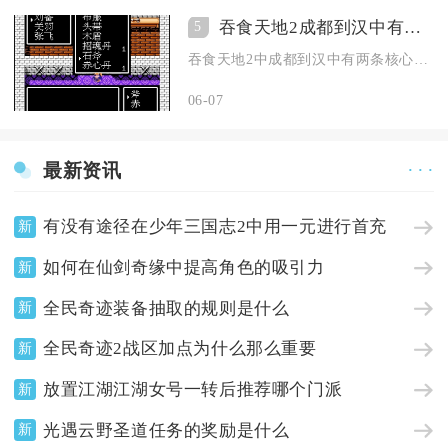
吞食天地2成都到汉中有哪些交通方式可选
5
吞食天地2中成都到汉中有两条核心陆路可选：主线落凤坡—葭萌关...
06-07
最新资讯
· · ·
有没有途径在少年三国志2中用一元进行首充
新
如何在仙剑奇缘中提高角色的吸引力
新
全民奇迹装备抽取的规则是什么
新
全民奇迹2战区加点为什么那么重要
新
放置江湖江湖女号一转后推荐哪个门派
新
光遇云野圣道任务的奖励是什么
新