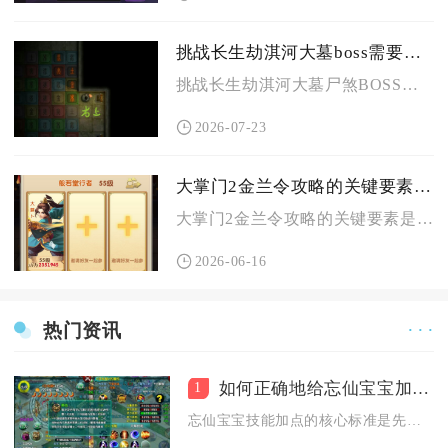
挑战长生劫淇河大墓boss需要什么策略
挑战长生劫淇河大墓尸煞BOSS，核心策略优先通过地图剧情机制...
2026-07-23
大掌门2金兰令攻略的关键要素是什么
大掌门2金兰令攻略的关键要素是：解锁门槛与功能定位、炼魂弟子...
2026-06-16
热门资讯
· · ·
如何正确地给忘仙宝宝加点技能
1
忘仙宝宝技能加点的核心标准是先匹配宠物性格确定输出路线，再按...