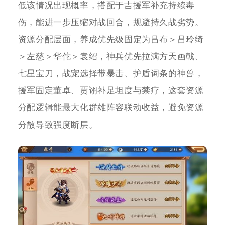
低该情况出现概率，搭配于吉援军补充持续毒
伤，能进一步压缩对战回合，规避持久战劣势。
资源分配层面，养成优先级固定为吕布＞吕玲绮
＞左慈＞华佗＞袁绍，神兵优先拉满方天画戟、
七星宝刀，战宠选择带暴击、护盾词条的神兽，
援军固定董卓、贾诩补足坦度与禁疗，这套资源
分配逻辑能最大化群雄阵容联动收益，避免资源
分散导致强度断层。