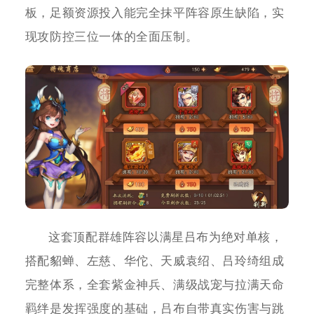
板，足额资源投入能完全抹平阵容原生缺陷，实
现攻防控三位一体的全面压制。
这套顶配群雄阵容以满星吕布为绝对单核，
搭配貂蝉、左慈、华佗、天威袁绍、吕玲绮组成
完整体系，全套紫金神兵、满级战宠与拉满天命
羁绊是发挥强度的基础，吕布自带真实伤害与跳