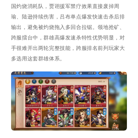
国灼烧消耗队，贾诩援军禁疗效果直接废掉周
瑜、陆逊持续伤害，吕布单点爆发快速击杀后排
输出，避免被灼烧拖入多回合拉锯。领地抢矿、
跨服擂台中，群雄高爆发速杀特性优势明显，对
手很难开出两轮完整技能，跨服排名前列玩家大
多选用这套群雄体系。