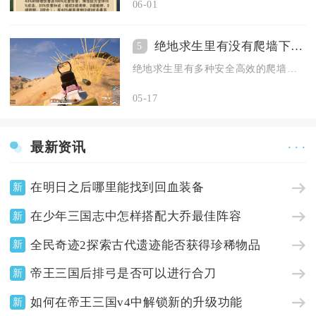
06-01
绝地求生里有没有爬墙下来的技巧
5
绝地求生里有多种安全高效的爬墙下来技巧，熟练掌握能让玩家在房...
05-17
最新资讯
· · ·
在明日之后哪里能找到回血装备
新
在少年三国志中怎样搭配大乔最佳阵容
新
全民奇迹2探索古代遗迹能否获得珍稀物品
新
帝王三国后排弓是否可以进行合刀
新
如何在帝王三国v4中解锁新的升级功能
新