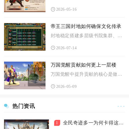
2026-05-16
帝王三国封地如何确保文化传承
封地稳定搭建多层级书院集群、配套文官驻守与持续科技深耕，同步...
2026-07-14
万国觉醒贡献如何更上一层楼
万国觉醒中提升贡献的核心是做好科技捐献、联盟帮助、建筑建设、...
2026-05-09
热门资讯
· · ·
全民奇迹多一为何卡得这么厉害
1