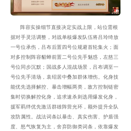
阵容实操细节直接决定实战上限，站位需根
据对手灵活调整，对战单核爆发队伍将吕玲绮放
一号位承伤，吕布后置四号位规避首轮集火；面
对多控制阵容貂蝉前置二号位先手魅惑，左慈三
号位同步沉默；国战多人混战场景，吕布调至一
号位先手清场，袁绍居中叠加群体增伤。化身技
能优先选择解控、暴击增幅两类，敌方控制链密
集时切换解控化身，追求速杀则选用爆发化身，
援军羁绊优先激活群雄阵营光环，额外提升全队
攻防属性。战法词条以暴击、真实伤害、护盾强
度、怒气恢复为主，舍弃防御类词条，依靠爆发