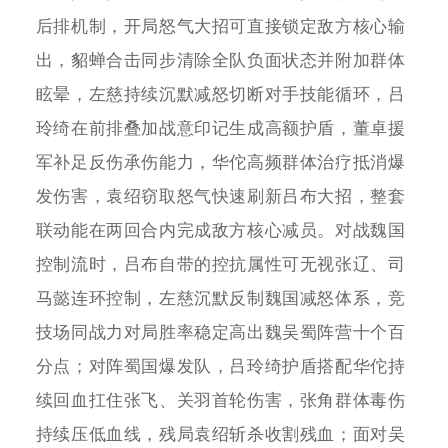
后排机制，开局怒气大招可直接锁定敌方核心输
出，貂蝉合击同步清除全队负面状态并附加群体
眩晕，左慈持续沉默减怒切断对手技能循环，吕
玲绮在前排叠加战意印记生成高额护盾，董卓援
军补足反伤承伤能力，华佗高频群体治疗抵消爆
发伤害，袁绍窃取怒气快速刷新吕布大招，整套
联动能在两回合内完成敌方核心减员。对战魏国
控制流时，吕布自带的控抗属性可无视张辽、司
马懿连环控制，左慈沉默反制魏国减怒体系，竞
技场同战力对局胜率稳定高出魏吴蜀阵营十个百
分点；对阵蜀国爆发队，吕玲绮护盾搭配华佗持
续回血扛住张飞、关羽首轮伤害，张角群体毒伤
持续压低血线，残局袁绍斩杀收割残血；面对吴