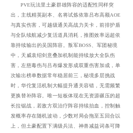
PVE玩法里土豪群雄阵容的适配性同样突
出，主线精英副本、名将试炼依靠吕布高额AOE
与真实伤害，可越级通关高战力关卡，前排护盾
与全队续航减少复活道具消耗，推图效率远超依
靠持续输出的吴国阵容。叛军BOSS、军团秘境
中，天威袁绍剑意叠加机制能持续放大全队伤
害，左慈毒伤与吕布爆发形成双重伤害加成，单
次输出榜单数据常年稳居前三，秘境多层挑战
时，华佗复活机制大幅提升通关容错，无需频繁
更换替补阵容。唯一短板体现在无资源碾压的超
长拉锯战，若敌方双治疗阵容持续抬血，控制触
发概率存在随机波动，少数对局会拖至五回合以
上，但土豪配置下满级兵法、神兽减益词条可降