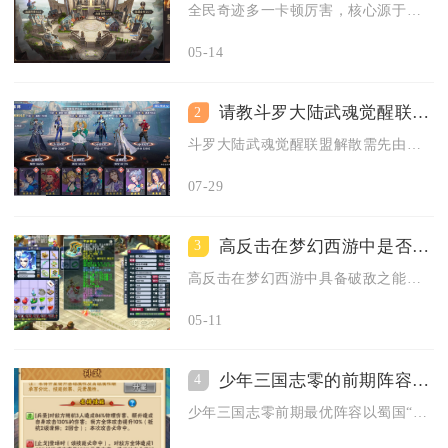
全民奇迹多一卡顿厉害，核心源于设备资源占用、游戏内特效负载、...
05-14
请教斗罗大陆武魂觉醒联盟解散的步骤
2
斗罗大陆武魂觉醒联盟解散需先由盟主转让职位，再清空成员，最后...
07-29
高反击在梦幻西游中是否具备破敌之能
3
高反击在梦幻西游中具备破敌之能，是兼具反制与输出价值的实用被...
05-11
少年三国志零的前期阵容如何搭配
4
少年三国志零前期最优阵容以蜀国“桃园+赵云”为核心，搭配简雍...