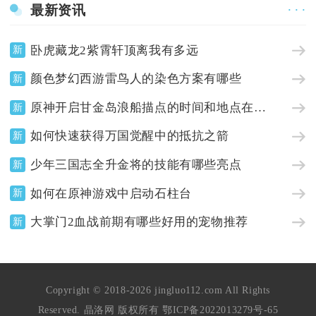
最新资讯
· · ·
卧虎藏龙2紫霄轩顶离我有多远
新
颜色梦幻西游雷鸟人的染色方案有哪些
新
原神开启甘金岛浪船描点的时间和地点在哪里
新
如何快速获得万国觉醒中的抵抗之箭
新
少年三国志全升金将的技能有哪些亮点
新
如何在原神游戏中启动石柱台
新
大掌门2血战前期有哪些好用的宠物推荐
新
Copyright © 2018-2026 jingluo112.com All Rights
Reserved. 晶洛网 版权所有
鄂ICP备2022013279号-65