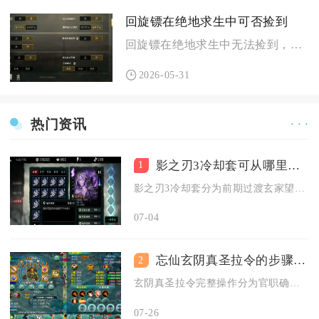
回旋镖在绝地求生中可否捡到
回旋镖在绝地求生中无法捡到，不属于游戏内任何可拾取道具，也不...
2026-05-31
热门资讯
· · ·
影之刃3冷却套可从哪里获得
1
影之刃3冷却套分为前期过渡玄家望野技冷却器首饰两件套与后期毕...
07-04
忘仙玄阴真圣拉令的步骤是什么
2
玄阴真圣拉令完整操作分为官职确认、NPC对话发布、全员拉令通...
07-26