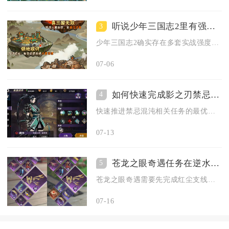
听说少年三国志2里有强悍阵容是真的吗
3
少年三国志2确实存在多套实战强度顶尖的强悍阵容，四大阵营均有...
07-06
如何快速完成影之刃禁忌混沌的任务有什么任务路线建议
4
快速推进禁忌混沌相关任务的最优路线为先解锁谢园区域前置支线，...
07-13
苍龙之眼奇遇任务在逆水寒手游中的攻略是什么
5
苍龙之眼奇遇需要先完成红尘支线一生一世一双人任意结局，前往谪...
07-16