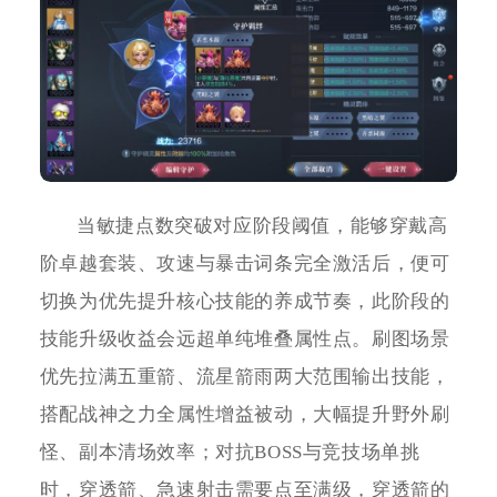
当敏捷点数突破对应阶段阈值，能够穿戴高
阶卓越套装、攻速与暴击词条完全激活后，便可
切换为优先提升核心技能的养成节奏，此阶段的
技能升级收益会远超单纯堆叠属性点。刷图场景
优先拉满五重箭、流星箭雨两大范围输出技能，
搭配战神之力全属性增益被动，大幅提升野外刷
怪、副本清场效率；对抗BOSS与竞技场单挑
时，穿透箭、急速射击需要点至满级，穿透箭的