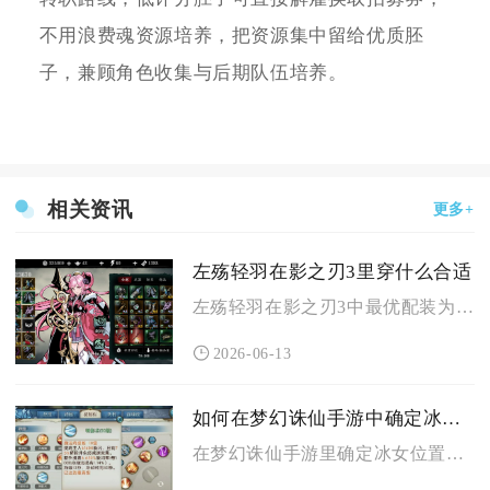
不用浪费魂资源培养，把资源集中留给优质胚
子，兼顾角色收集与后期队伍培养。
相关资讯
更多+
左殇轻羽在影之刃3里穿什么合适
左殇轻羽在影之刃3中最优配装为真龙10件套+罪武武器+九九归...
2026-06-13
如何在梦幻诛仙手游中确定冰女的位置
在梦幻诛仙手游里确定冰女位置，主要依靠场景视觉特征、怪物刷新...