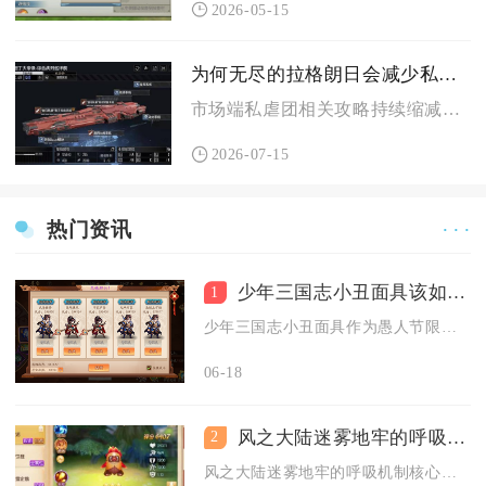
2026-05-15
为何无尽的拉格朗日会减少私虐团
市场端私虐团相关攻略持续缩减，核心原因是该玩法破坏星系生态平...
2026-07-15
热门资讯
· · ·
少年三国志小丑面具该如何获取
1
少年三国志小丑面具作为愚人节限定活动道具，核心获取途径是参与...
06-18
风之大陆迷雾地牢的呼吸机制是怎样的
2
风之大陆迷雾地牢的呼吸机制核心是迷雾窒息值动态衰减体系，依靠...