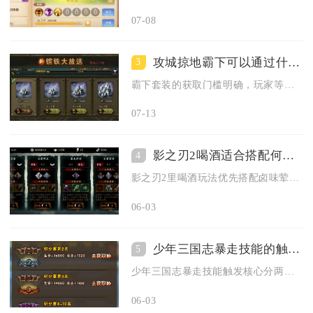
07-08
攻城掠地霸下可以通过什么方式得到
3
霸下套装的获取门槛明确，玩家等级达到96级后，可在点券商城直...
07-13
影之刃2喝酒适合搭配何种小食
4
影之刃2里喝酒玩法优先搭配卤味荤食、酥脆面点、酸甜果脯三类小...
06-03
少年三国志暴走技能的触发条件是什么
5
少年三国志暴走技能触发核心分两类：常规暴走由武将怒气满值自动...
06-03