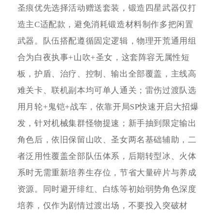
圣痕优先选择活动赠送套装，锻造四星武器仅打
造主C适配款，避免消耗锻造材料制作多把闲置
武器。队伍搭配遵循固定逻辑，物理开荒通用组
合为白夜执事+山吹+圣女，这套阵容无属性短
板，护盾、治疗、控制、输出全部覆盖，主线高
难关卡、联机副本均可单人通关；雷伤过渡队选
用月轮+鬼铠+战车，依靠开局SP快速开启大招爆
发，针对机械集群怪物提速；新手抽到限定输出
角色后，依旧保留山吹、圣女两名基础辅助，二
者泛用性覆盖全部队伍体系，后期转型冰、火体
系时无需重新培养生存位，节省大量碎片与养成
资源。同时避开绯红、白练等初始弱势角色深度
培养，仅作为剧情过渡出场，不要投入突破材