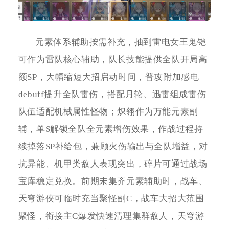
元素体系辅助按需补充，抽到雷电女王鬼铠
可作为雷队核心辅助，队长技能提供全队开局高
额SP，大幅缩短大招启动时间，普攻附加感电
debuff提升全队雷伤，搭配月轮、迅雷组成雷伤
队伍适配机械属性怪物；炽翎作为万能元素副
辅，单S解锁全队全元素增伤效果，作战过程持
续掉落SP补给包，兼顾火伤输出与全队增益，对
抗异能、机甲类敌人表现突出，碎片可通过战场
宝库稳定兑换。前期未集齐元素辅助时，战车、
天穹游侠可临时充当聚怪副C，战车大招大范围
聚怪，衔接主C爆发快速清理集群敌人，天穹游