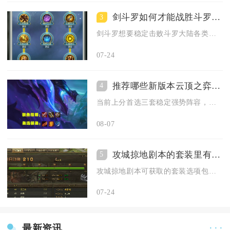
剑斗罗如何才能战胜斗罗大陆的对手
3
剑斗罗想要稳定击败斗罗大陆各类对手，核心在于固定魂环配置搭配...
07-24
推荐哪些新版本云顶之弈阵容
4
当前上分首选三套稳定强势阵容，分别为重骑法师体系、星神阿卡丽...
08-07
攻城掠地剧本的套装里有哪些选项
5
攻城掠地剧本可获取的套装选项包含白虎、鲮鲤、驱虎三套基础套装...
07-24
最新资讯
· · ·