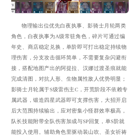
物理输出位优先白夜执事、影骑士月轮两类
角色，白夜执事为A级常驻角色，碎片可通过编
年史、商店稳定兑换，单阶即可打出稳定持续物
理伤害，分支攻击循环简单，不需要复杂闪避衔
接，搭配地图产出的阿提拉、汉娜过渡圣痕就能
完成清图，对抗人形、生物属性敌人优势明显；
影骑士月轮属于S级雷伤主C，开荒阶段不依赖专
属武器，锻造四星武器即可支撑伤害，大招开启
后大范围持续输出，应对密集小怪群效率极高，
队长技能附带全队伤害加成与SP回复，单S阶就
能投入使用。辅助角色里驱动装山吹、圣女祈祷