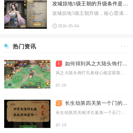
攻城掠地5级王朝的升级条件是怎样的
攻城掠地5级王朝升级，核心需满足国家经验、王朝前置任务、资源...
2026-05-04
热门资讯
· · ·
如何得到风之大陆头饰打孔卷
1
风之大陆头饰打孔卷核心稳定获取方式为分解紫色及以上品质闲置头...
07-20
长生劫第四关第一个门的开门条件是什么
2
长生劫第四关南洋古墓第一个石门开门条件，是集齐完整镇鬼镜道具...
07-19