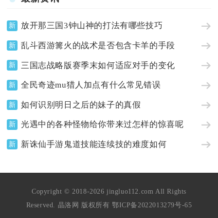
放开那三国3钟山神的打法有哪些技巧
新
乱斗西游篝火的战术是否包含卡羊的手段
新
三国志战略版赛季末如何适应对手的变化
新
全民奇迹mu猎人加点有什么常见错误
新
如何识别明日之后的妹子的真假
新
光遇中的各种怪物给你带来过怎样的惊喜呢
新
新诛仙手游鬼道技能连续技的难度如何
新
Copyright © 2018-2026 jingluo112.com All Rights
Reserved. 晶洛网 版权所有
鄂ICP备2022013279号-65