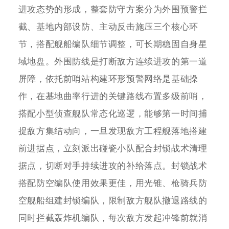
进攻态势的形成，整套防守方案分为外围预警拦
截、基地内部设防、主动反击施压三个核心环
节，搭配舰船编队细节调整，可长期稳固自身星
域地盘。外围防线是打断敌方连续进攻的第一道
屏障，依托前哨站构建环形预警网络是基础操
作，在基地曲率行进的关键路线布置多级前哨，
搭配小型侦查舰队常态化巡逻，能够第一时间捕
捉敌方集结动向，一旦发现敌方工程舰落地搭建
前进据点，立刻派出碰瓷小队配合封锁战术清理
据点，切断对手持续进攻的补给落点。封锁战术
搭配防空编队使用效果更佳，用光锥、枪骑兵防
空舰船组建封锁编队，限制敌方舰队撤退路线的
同时拦截轰炸机编队，每次敌方发起冲锋前就消