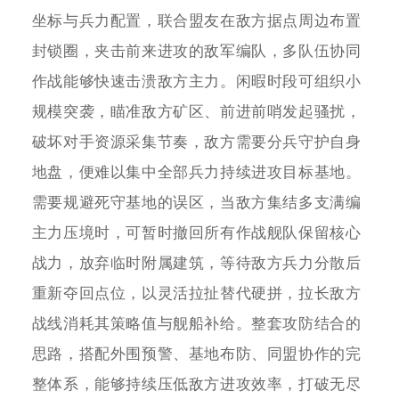
坐标与兵力配置，联合盟友在敌方据点周边布置
封锁圈，夹击前来进攻的敌军编队，多队伍协同
作战能够快速击溃敌方主力。闲暇时段可组织小
规模突袭，瞄准敌方矿区、前进前哨发起骚扰，
破坏对手资源采集节奏，敌方需要分兵守护自身
地盘，便难以集中全部兵力持续进攻目标基地。
需要规避死守基地的误区，当敌方集结多支满编
主力压境时，可暂时撤回所有作战舰队保留核心
战力，放弃临时附属建筑，等待敌方兵力分散后
重新夺回点位，以灵活拉扯替代硬拼，拉长敌方
战线消耗其策略值与舰船补给。整套攻防结合的
思路，搭配外围预警、基地布防、同盟协作的完
整体系，能够持续压低敌方进攻效率，打破无尽