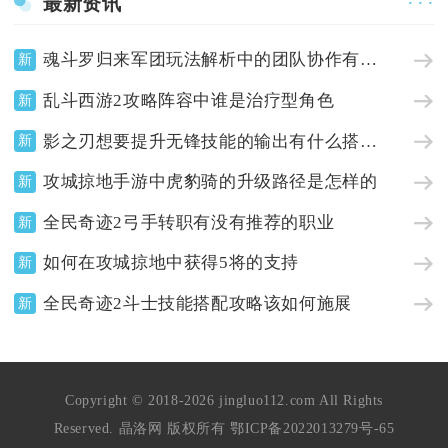
最新资讯
· · ·
魂斗罗归来军团玩法解析中的团队协作有何关键
新
乱斗西游2攻略阵容中谁是治疗型角色
新
影之刃想要提升无锋技能的输出有什么搭配建议
新
攻城掠地手游中虎豹骑的升级路径是怎样的
新
全民奇迹2弓手转职有没有推荐的职业
新
如何在攻城掠地中获得5将的支持
新
全民奇迹2斗士技能搭配攻略该如何施展
新
Copyright © 2018-2026 jingluo112.com All Rights
Reserved. 晶洛网 版权所有
鄂ICP备2022013279号-65