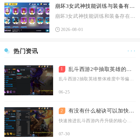
崩坏3女武神技能训练与装备有关吗
崩坏3女武神技能训练和装备存在极强的双向关联，装备不仅会改变...
2026-08-01
热门资讯
· · ·
乱斗西游2中抽取英雄的难度如何
1
乱斗西游2抽取英雄整体难度中等偏上，低星易得、高星极难，普通...
06-25
有没有什么秘诀可以加快乱斗西游内丹的升级进程
2
快速推进乱斗西游内丹升级的核心秘诀在于打通稳定资源获取渠道、...
07-30