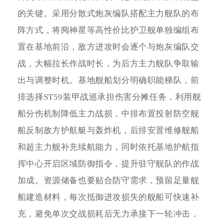
的关键。采用分散式炮灰编队搭配主力舰队的布
阵方式，将阋神星等高性价比护卫舰单独编组布
置在基地前沿，敌方进攻时会逐个与炮灰编队交
战，大幅拉长作战时长，为后方主力舰队争取输
出与调整时机。基地舰船划分明确职能梯队，前
排选择ST59装甲战巡承担伤害分摊任务，利用舰
船分伤机制降低主力战损，中排布置投射防空舰
船反制敌方护航艇与轰炸机，后排安置维修舰船
和超主力舰补充续航能力，同时依托基地护航指
挥中心开启区域防御指令，提升驻守舰队的作战
加成。资源储备也要贴合防守需求，预留足量舰
船建造材料，每次抵御进攻损失的舰船可快速补
充，避免单次交战损耗后无力承接下一轮冲击，