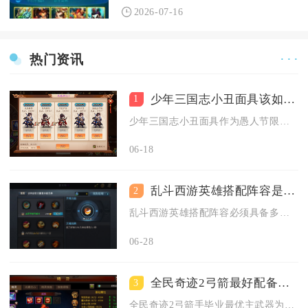
2026-07-16
热门资讯
· · ·
少年三国志小丑面具该如何获取
1
少年三国志小丑面具作为愚人节限定活动道具，核心获取途径是参与...
06-18
乱斗西游英雄搭配阵容是否需要多样性
2
乱斗西游英雄搭配阵容必须具备多样性，单一阵容无法适配全玩法与...
06-28
全民奇迹2弓箭最好配备何种武器
3
全民奇迹2弓箭手毕业最优主武器为大天使之弩，副武器固定搭配战...