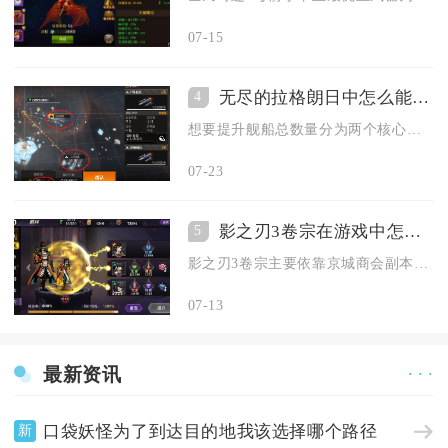
07-15
无尽的拉格朗日中怎么能够增加舰艇
4
想要提升舰船总数量分为两个核心方向，一是解锁更多舰船蓝图来新...
07-23
影之刃3卷宗在游戏中怎么获取
5
影之刃3卷宗主要依靠京城商会副本挑战、卷宗商店兑换、卷宗重铸...
07-13
最新资讯
· · ·
口袋妖怪为了到达目的地我该选择哪个路径
新