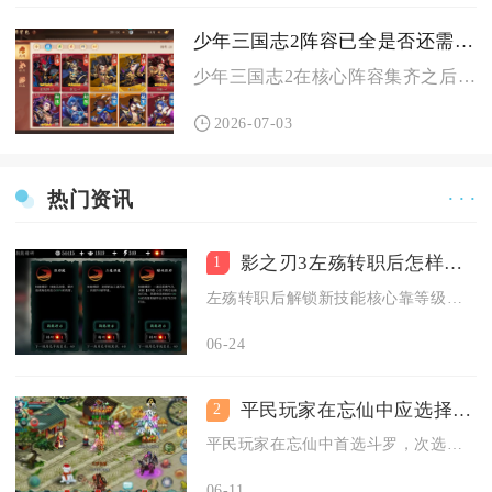
少年三国志2阵容已全是否还需要进行抽卡
少年三国志2在核心阵容集齐之后，依旧存在合理的抽卡必要性，并...
2026-07-03
热门资讯
· · ·
影之刃3左殇转职后怎样解锁新技能
1
左殇转职后解锁新技能核心靠等级推进、技能链配置与技能点投入，...
06-24
平民玩家在忘仙中应选择何种职业
2
平民玩家在忘仙中首选斗罗，次选灵尊，二者装备门槛低、生存强、...
06-11