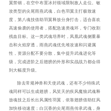
翼禁锢，在空中布置冰封领域限制敌人走位。敏
攻类型的尖尾雨燕武魂，白色羽翼主打极致速
度，第八魂技借助羽翼释放分身打击，适合喜欢
高速偷袭的使用者，搭配急速类魂环，专门收割
残血目标。这一类武魂培养时，凤凰武魂侧重暴
击和火焰穿透，雨燕武魂优先堆攻速和闪避属
性，资源分配不要分散，集中提升武魂进化等
级，完成进阶之后翅膀的外形和实战战力都会得
到大幅度升级。
除去常规神兽和天使武魂，还有不少特殊武
魂同样可以生成翅膀，风笑天的疾风魔狼武魂释
放魂技之后长出风属性羽翼，依靠翅膀借助狂风
加快移动速度；白沉香的尖尾雨燕传承武魂，身