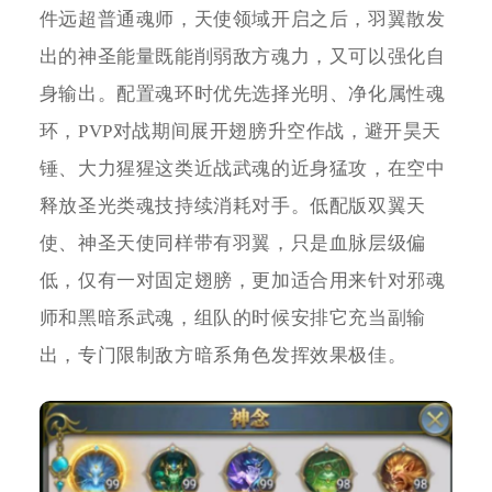
件远超普通魂师，天使领域开启之后，羽翼散发
出的神圣能量既能削弱敌方魂力，又可以强化自
身输出。配置魂环时优先选择光明、净化属性魂
环，PVP对战期间展开翅膀升空作战，避开昊天
锤、大力猩猩这类近战武魂的近身猛攻，在空中
释放圣光类魂技持续消耗对手。低配版双翼天
使、神圣天使同样带有羽翼，只是血脉层级偏
低，仅有一对固定翅膀，更加适合用来针对邪魂
师和黑暗系武魂，组队的时候安排它充当副输
出，专门限制敌方暗系角色发挥效果极佳。