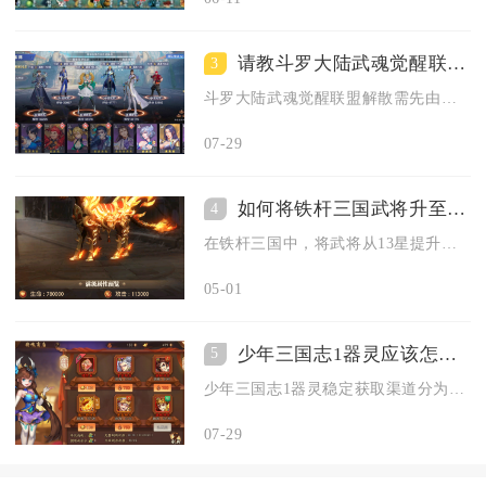
请教斗罗大陆武魂觉醒联盟解散的步骤
3
斗罗大陆武魂觉醒联盟解散需先由盟主转让职位，再清空成员，最后...
07-29
如何将铁杆三国武将升至14星
4
在铁杆三国中，将武将从13星提升至14星，需满足主公等级20...
05-01
少年三国志1器灵应该怎么获得
5
少年三国志1器灵稳定获取渠道分为常驻副本、多类商店兑换、限时...
07-29