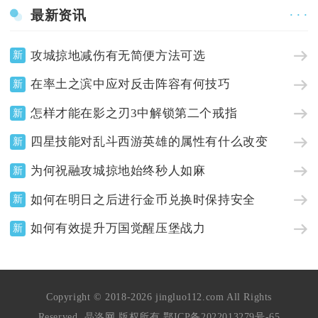
最新资讯
· · ·
攻城掠地减伤有无简便方法可选
新
在率土之滨中应对反击阵容有何技巧
新
怎样才能在影之刃3中解锁第二个戒指
新
四星技能对乱斗西游英雄的属性有什么改变
新
为何祝融攻城掠地始终秒人如麻
新
如何在明日之后进行金币兑换时保持安全
新
如何有效提升万国觉醒压堡战力
新
Copyright © 2018-2026 jingluo112.com All Rights
Reserved. 晶洛网 版权所有
鄂ICP备2022013279号-65