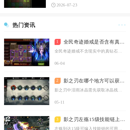
2026-07-23
热门资讯
· · ·
全民奇迹婚戒是否含有真钻石
1
全民奇迹婚戒不含现实中的真钻石，仅为游戏内虚拟道具，其名称与...
06-04
影之刃在哪个地方可以获取到泪雨冰晶
2
影之刃中泪雨冰晶需先获取冰晶残魄，再前往安土秘境找虚空大人兑...
05-11
影之刃左殇15级技能链上有哪些技能可以使用
3
左殇到达15级可编入技能链的可用技能包含升龙、连环腿、光龙突...