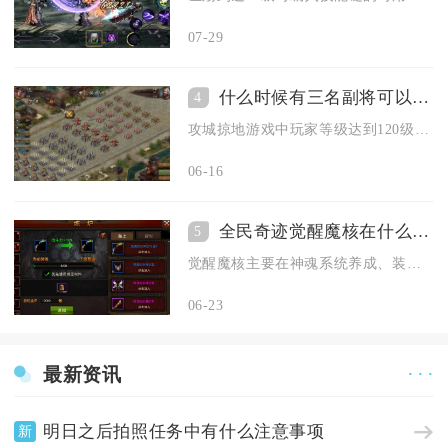
07-29
什么时候有三名副将可以加入攻城掠地
4
攻城掠地游戏中玩家等级达到120级后即可解锁三名副将同时上阵...
06-16
全民奇迹觉醒魔核在什么地方有效使用
5
觉醒魔核主要在神魂系统养成、装备觉醒镶嵌、副本专属增益buf...
06-23
最新资讯
· · ·
明日之后拍照任务中有什么注意事项
新