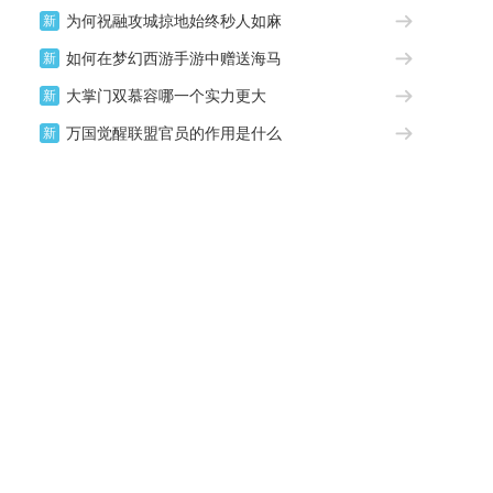
为何祝融攻城掠地始终秒人如麻
新
如何在梦幻西游手游中赠送海马
新
大掌门双慕容哪一个实力更大
新
万国觉醒联盟官员的作用是什么
新