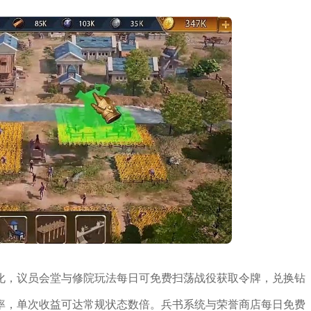
化，议员会堂与修院玩法每日可免费扫荡战役获取令牌，兑换钻
率，单次收益可达常规状态数倍。兵书系统与荣誉商店每日免费