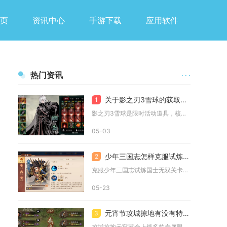
页
资讯中心
手游下载
应用软件
热门资讯
· · ·
关于影之刃3雪球的获取方式有哪些
1
影之刃3雪球是限时活动道具，核心获取途径为通关主线关卡、虚空...
05-03
少年三国志怎样克服试炼国士无双关卡的困难
2
克服少年三国志试炼国士无双关卡的困难，核心在于精准的地图探索...
05-23
元宵节攻城掠地有没有特别的活动
3
攻城掠地元宵节会上线多款专属限定特色活动，包含趣味小游戏、资...