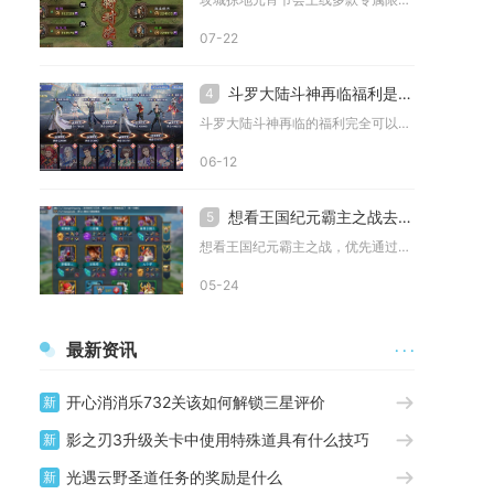
07-22
斗罗大陆斗神再临福利是否可以线上领取
4
斗罗大陆斗神再临的福利完全可以线上领取，且所有福利均依托游戏...
06-12
想看王国纪元霸主之战去哪里看
5
想看王国纪元霸主之战，优先通过游戏内赛事中心、官方直播页及合...
05-24
最新资讯
· · ·
开心消消乐732关该如何解锁三星评价
新
影之刃3升级关卡中使用特殊道具有什么技巧
新
光遇云野圣道任务的奖励是什么
新