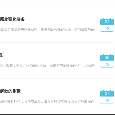
· · ·
藏龙强化装备
07
13
是稳定囤集分级强化材料、遵循部位强化优先级、活用垫装与传心机制把控强化
程
06
28
运兵教程，但运兵作为核心玩法，系统自带基础操作指引，玩家可通过实战摸索掌
解散的步骤
07
29
盟主转让职位，再清空成员，最后在联盟管理界面执行解散操作，非盟主成员仅