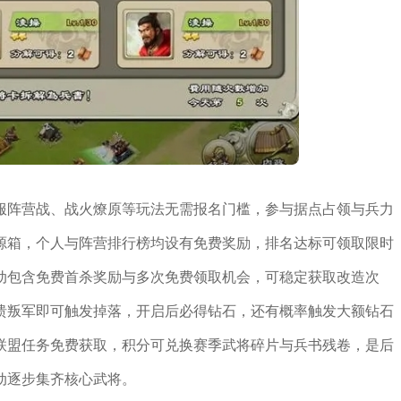
服阵营战、战火燎原等玩法无需报名门槛，参与据点占领与兵力
源箱，个人与阵营排行榜均设有免费奖励，排名达标可领取限时
动包含免费首杀奖励与多次免费领取机会，可稳定获取改造次
溃叛军即可触发掉落，开启后必得钻石，还有概率触发大额钻石
联盟任务免费获取，积分可兑换赛季武将碎片与兵书残卷，是后
动逐步集齐核心武将。