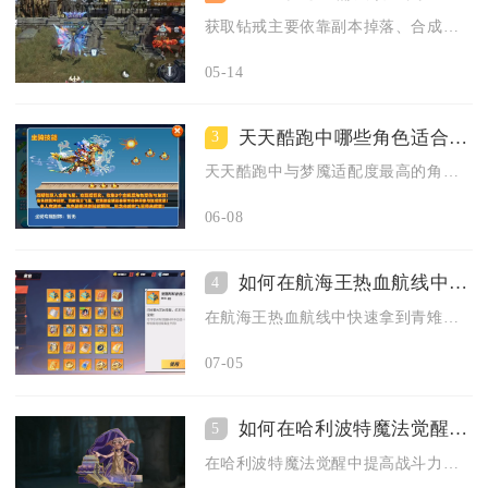
获取钻戒主要依靠副本掉落、合成进阶、活动奖励、交易购买以及婚...
05-14
天天酷跑中哪些角色适合与梦魇搭配
3
天天酷跑中与梦魇适配度最高的角色为闪电艾伦、玫瑰夫人、武则天...
06-08
如何在航海王热血航线中迅速获取青雉
4
在航海王热血航线中快速拿到青雉，核心是锁定限定UP卡池攒齐资...
07-05
如何在哈利波特魔法觉醒中提高战斗力
5
在哈利波特魔法觉醒中提高战斗力，核心在于构筑适配的回响卡组、...