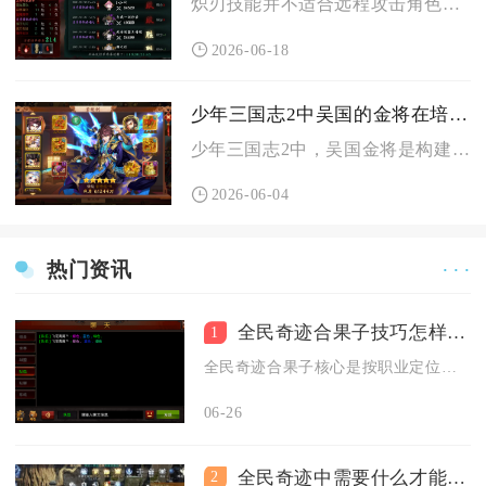
炽刃技能并不适合远程攻击角色，其核心机制与技能设计完全偏向地...
2026-06-18
少年三国志2中吴国的金将在培养骨干队伍中有何重要性
少年三国志2中，吴国金将是构建骨干队伍的核心支柱，决定阵容上...
2026-06-04
热门资讯
· · ·
全民奇迹合果子技巧怎样选择合成果子的技能效果
1
全民奇迹合果子核心是按职业定位选主属性果实，用批量合成与时机...
06-26
全民奇迹中需要什么才能得到钻戒
2