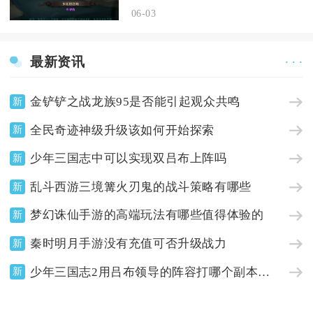
06-03
最新资讯
· · ·
金铲铲之战龙族95是否能引起观众共鸣
新
全民奇迹神级升级该如何开始探索
新
少年三国志中可以实现双吕布上阵吗
新
乱斗西游三境篝火刃鬼的战斗策略有哪些
新
梦幻诛仙手游的高端玩法有哪些值得体验的
新
秦时明月手游没有充值可否升级战力
新
少年三国志2用吕布领导的阵容打哪个副本最合适
新