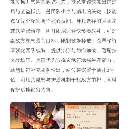
能可提升蜀国全队攻击力，惟贤惟德技能提供护
盾与减益抵抗，是团队生存与输出的关键，技能
点优先分配这两个核心技能。神兵选择闭月团扇
或苍翠绿绮琴，闭月团扇适合快节奏战斗，可沉
默敌方怒气最高目标，限制技能释放；苍翠绿绮
琴强化团队续航，提供治疗与防御加成，适配持
久战场景。兵符优先选择玄武符增强生存能力，
或烈日符补充团队输出，站位建议置于前排2号
位，利用其减怒与护盾机制干扰敌方前排，同时
保护后排输出武将。