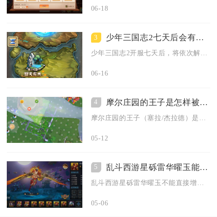
06-18
少年三国志2七天后会有什么特殊任务活动
3
少年三国志2开服七天后，将依次解锁武将进阶、竞技争霸、无双试...
06-16
摩尔庄园的王子是怎样被寻找出来的
4
摩尔庄园的王子（塞拉/杰拉德）是通过解锁时光回溯剧情、收集关...
05-12
乱斗西游星砾雷华曜玉能否增强队友的能力
5
乱斗西游星砾雷华曜玉不能直接增强队友的能力，其作用集中于装备...
05-06