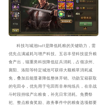
科技与城池buff是降低耗粮的关键助力，需
优先点满减耗与增产科技。五谷丰登科技提升粮
食产出，辎重类科技降低征兵消耗，占领凉州、
襄阳、洛阳等特定城池可获得大额粮草消耗减
免，叠加后能显著降低整体开销。功勋宝箱获取
的屯田令，优先用于屯田而非单纯练兵，在非战
斗时段持续产出粮食，补充日常消耗。免费祭
祀、整点粮食奖励、政务事件中的粮食选项都要