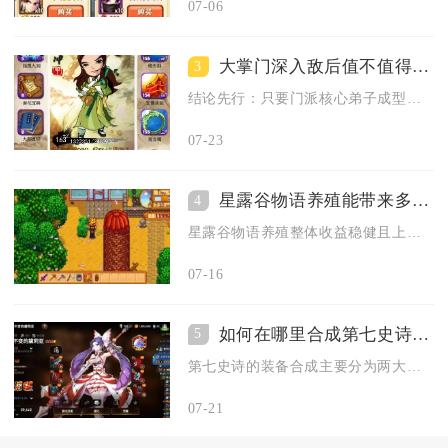
07-06
大掌门深入敌后值不值得获得奖励
3
结论先行：只要门派核心弟子成型、日常资源储备充足，深入敌后的...
07-23
星露谷物语养殖能带来多少收益
4
星露谷物语养殖整体收益稳健且上限高，前期鸡舍类动物日均利润5...
07-16
如何在哪里合成第七史诗装备
5
第七史诗的装备合成主要分为两大核心入口，分别是圣域中的炼金术...
07-21