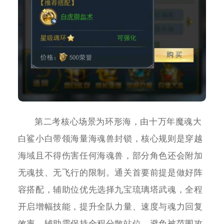
第二考核心场景为环形海，由十万年魔魂大
白鲨小白带领海量海魂兽封锁，核心规则是穿越
海域且不得伤害任何海魂兽，部分角色还会附加
无魂技、无飞行的限制。通关首要前提是做好阵
容搭配，辅助位优先选择九宝琉璃塔武魂，全程
开启增幅技能，提升全队力量、速度与魂力回复
效率，辅助需保持全程分散站位，避免被范围攻