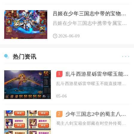
吕姬在少年三国志中带的宝物对她有何帮助
吕姬在少年三国志中携带专属宝物凤翅玲珑冠可大幅提升武力伤害、...
2026-06-09
热门资讯
· · ·
乱斗西游星砾雷华曜玉能否增强队友的能力
1
乱斗西游星砾雷华曜玉不能直接增强队友的能力，其作用集中于装备...
05-06
少年三国志2中的蜀主八剑宝箱怎么得到
2
蜀主八剑宝箱全部藏在时空外传蜀主八剑专属副本地图内，副本总计...