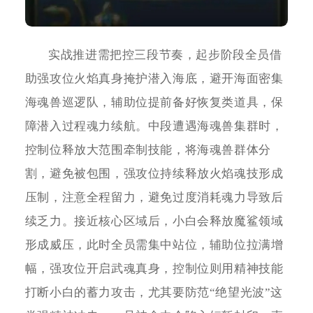
实战推进需把控三段节奏，起步阶段全员借
助强攻位火焰真身掩护潜入海底，避开海面密集
海魂兽巡逻队，辅助位提前备好恢复类道具，保
障潜入过程魂力续航。中段遭遇海魂兽集群时，
控制位释放大范围牵制技能，将海魂兽群体分
割，避免被包围，强攻位持续释放火焰魂技形成
压制，注意全程留力，避免过度消耗魂力导致后
续乏力。接近核心区域后，小白会释放魔鲨领域
形成威压，此时全员需集中站位，辅助位拉满增
幅，强攻位开启武魂真身，控制位则用精神技能
打断小白的蓄力攻击，尤其要防范“绝望光波”这