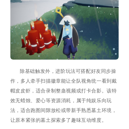
除基础触发外，进阶玩法可搭配好友同步操
作，多人牵手扫描徽章能让全队视角统一看到戴
帽皮皮虾，适合录制整蛊视频或打卡合影。该特
效无蜡烛、爱心等资源消耗，属于纯娱乐向玩
法，适合跑图间隙放松或带新手熟悉墓土环境，
让原本紧张的墓土探索多了趣味互动维度。