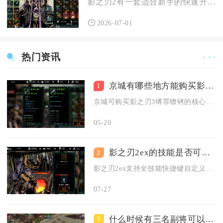
影之刃2有一套适合新手的快速升级策略，核心是优先主线推进、日...
2026-07-01
热门资讯
· · ·
京城有哪些地方能购买影之刃3缚罪镣铐
1
京城可购买影之刃3缚罪镣铐的核心地点为京城十字路口黑商与京城...
05-20
影之刃2ex的技能是否可以自定义快捷键
2
影之刃2ex支持全技能快捷键自定义，键鼠、手柄两种操作设备均...
07-27
什么时候有三名副将可以加入攻城掠地
3