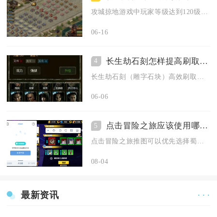
攻城掠地游戏中玩家等级达到120级后即可解锁三名副将同时上阵...
06-16
长生劫石刻怎样提高刷取效率
4
长生劫石刻（雕字石块）高效刷取核心是锁定秦始皇陵大厅拼图与五...
06-06
点击冒险之旅应该使用哪些推图阵容
5
点击冒险之旅推图可以优先选择蜀国均衡队、魏国减防队两套平民阵...
08-04
最新资讯
· · ·