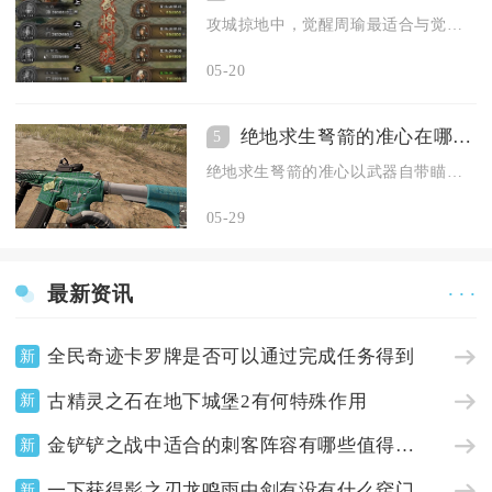
攻城掠地中，觉醒周瑜最适合与觉醒诸葛亮合作，二者组成的赤壁奇...
05-20
绝地求生弩箭的准心在哪个地方
5
绝地求生弩箭的准心以武器自带瞄具的刻度为核心参照，不同距离对...
05-29
最新资讯
· · ·
全民奇迹卡罗牌是否可以通过完成任务得到
新
古精灵之石在地下城堡2有何特殊作用
新
金铲铲之战中适合的刺客阵容有哪些值得推荐
新
一下获得影之刃龙鸣雨中剑有没有什么窍门
新