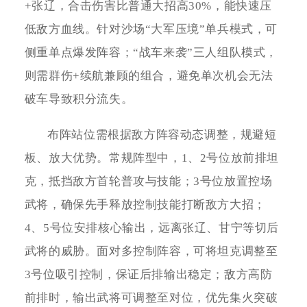
+张辽，合击伤害比普通大招高30%，能快速压
低敌方血线。针对沙场“大军压境”单兵模式，可
侧重单点爆发阵容；“战车来袭”三人组队模式，
则需群伤+续航兼顾的组合，避免单次机会无法
破车导致积分流失。
布阵站位需根据敌方阵容动态调整，规避短
板、放大优势。常规阵型中，1、2号位放前排坦
克，抵挡敌方首轮普攻与技能；3号位放置控场
武将，确保先手释放控制技能打断敌方大招；
4、5号位安排核心输出，远离张辽、甘宁等切后
武将的威胁。面对多控制阵容，可将坦克调整至
3号位吸引控制，保证后排输出稳定；敌方高防
前排时，输出武将可调整至对位，优先集火突破