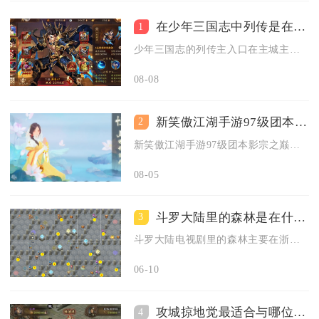
在少年三国志中列传是在哪里找到的
1
少年三国志的列传主入口在主城主界面右下角，需要先通关主线第三...
08-08
新笑傲江湖手游97级团本攻略有哪些难点
2
新笑傲江湖手游97级团本影宗之巅的核心难点集中在多BOSS连...
08-05
斗罗大陆里的森林是在什么地方拍摄的
3
斗罗大陆电视剧里的森林主要在浙江宁波象山影视城取景拍摄，核心...
06-10
攻城掠地觉最适合与哪位武将合作
4