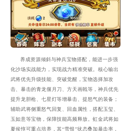
养成资源倾斜与神兵宝物搭配，能进一步强
化沙场实战能力，实现战力精准突破。核心输出
武将优先升级技能、突破觉醒，宝物选择加攻
击、暴击的青龙偃月刀、方天画戟等，神兵优先
提升龙胆枪、七星灯等增暴击、提怒气的装备；
辅助武将侧重怒气回复、回血属性，搭配玉玺、
玉如意等宝物，保障技能高频释放。虹金武将如
夏侯惇可重点培养，其“雪恨”状态叠加暴击率，