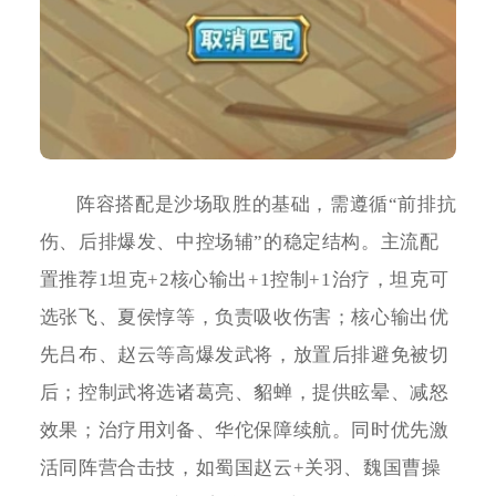
阵容搭配是沙场取胜的基础，需遵循“前排抗
伤、后排爆发、中控场辅”的稳定结构。主流配
置推荐1坦克+2核心输出+1控制+1治疗，坦克可
选张飞、夏侯惇等，负责吸收伤害；核心输出优
先吕布、赵云等高爆发武将，放置后排避免被切
后；控制武将选诸葛亮、貂蝉，提供眩晕、减怒
效果；治疗用刘备、华佗保障续航。同时优先激
活同阵营合击技，如蜀国赵云+关羽、魏国曹操