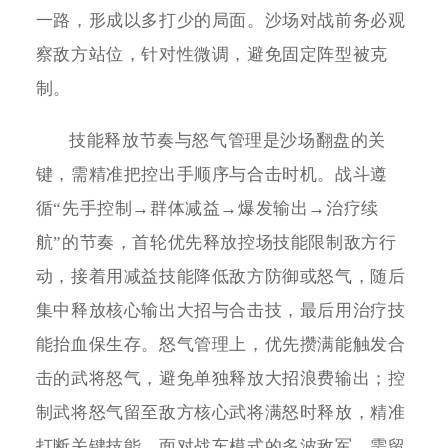
一路，形成以多打少的局面。沙场对战前务必观
察敌方站位，针对性微调，避免固定阵型被克
制。
技能释放节奏与怒气管理是沙场翻盘的关
键，需精准把控出手顺序与合击时机。战斗遵
循“先手控制→群体减益→爆发输出→治疗续
航”的节奏，首轮优先释放控场技能限制敌方行
动，接着用减益技能降低敌方防御或怒气，随后
集中释放核心输出大招与合击技，最后用治疗技
能抬血保生存。怒气管理上，优先攒满能触发合
击的武将怒气，避免单独释放大招浪费输出；控
制武将怒气留至敌方核心武将满怒时释放，精准
打断关键技能。面对战车模式的多波敌军，需留