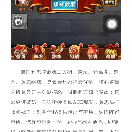
蜀国五虎控爆流由关羽、赵云、诸葛亮、刘
备、黄忠组成，是氪金玩家的最优解。核心逻辑
为诸葛亮先手沉默控怒，限制敌方核心输出；赵
云突进破防，关羽衔接高额AOE爆发，黄忠后排
收割残血；刘备全程提供治疗与护盾，保障阵容
容错。该阵容攻防一体，PVP与副本通吃，即便