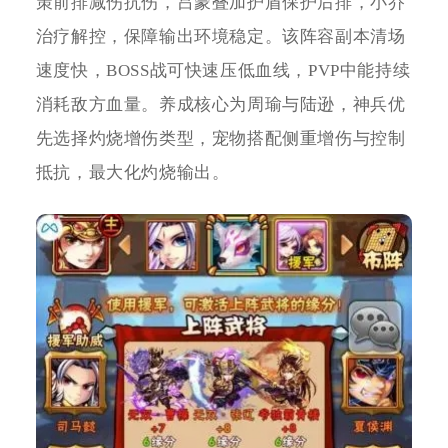
策前排减伤抗伤，吕蒙叠加护盾保护后排，小乔
治疗解控，保障输出环境稳定。该阵容副本清场
速度快，BOSS战可快速压低血线，PVP中能持续
消耗敌方血量。养成核心为周瑜与陆逊，神兵优
先选择灼烧增伤类型，宠物搭配侧重增伤与控制
抵抗，最大化灼烧输出。