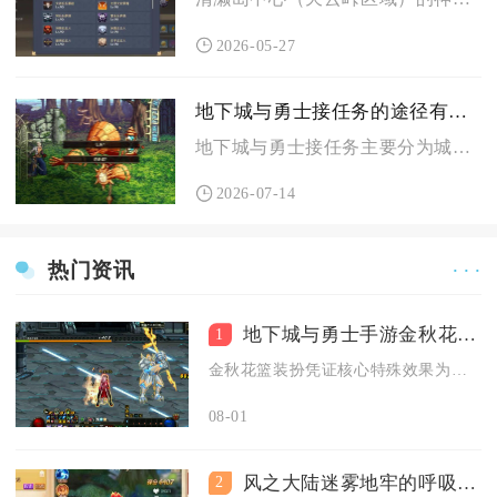
2026-05-27
地下城与勇士接任务的途径有哪些
地下城与勇士接任务主要分为城镇NPC对话接取、城镇布告栏委托...
2026-07-14
热门资讯
· · ·
地下城与勇士手游金秋花篮装扮凭证在游戏中有何特殊效果
1
金秋花篮装扮凭证核心特殊效果为限时解锁金秋花篮专属外观兑换商...
08-01
风之大陆迷雾地牢的呼吸机制是怎样的
2