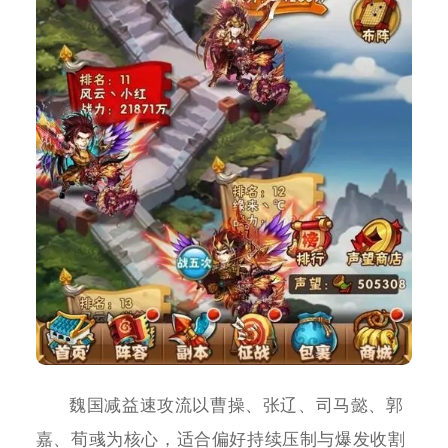
魏国减益速攻流以曹操、张辽、司马懿、郭
嘉、荀彧为核心，适合偏好持续压制与爆发收割