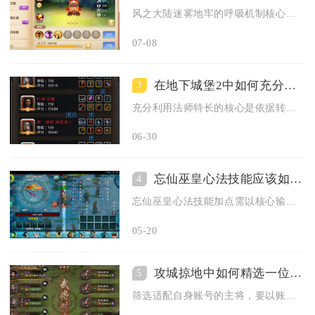
风之大陆迷雾地牢的呼吸机制核心是迷雾窒息值动态衰减体系，依靠...
07-08
在地下城堡2中如何充分利用法师的特长
3
充分利用法师特长的核心是依据转职方向锁定输出、控制或辅助定位...
06-30
忘仙巫皇心法技能应该如何加点
4
忘仙巫皇心法技能加点需以核心输出、生存防御、控场辅助为核心逻...
05-20
攻城掠地中如何精选一位合适的主将
5
筛选适配自身账号的主将，要以账号发育阶段、日常核心玩法、武将...