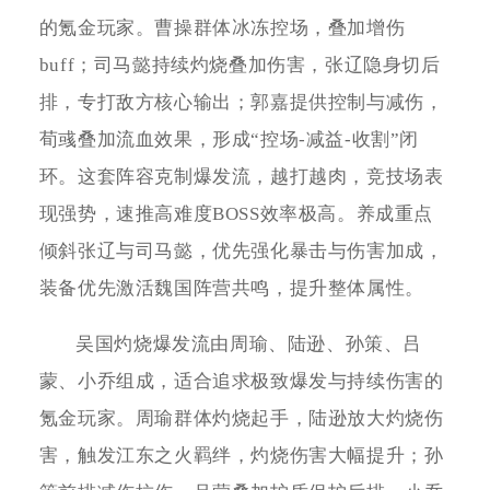
的氪金玩家。曹操群体冰冻控场，叠加增伤
buff；司马懿持续灼烧叠加伤害，张辽隐身切后
排，专打敌方核心输出；郭嘉提供控制与减伤，
荀彧叠加流血效果，形成“控场-减益-收割”闭
环。这套阵容克制爆发流，越打越肉，竞技场表
现强势，速推高难度BOSS效率极高。养成重点
倾斜张辽与司马懿，优先强化暴击与伤害加成，
装备优先激活魏国阵营共鸣，提升整体属性。
吴国灼烧爆发流由周瑜、陆逊、孙策、吕
蒙、小乔组成，适合追求极致爆发与持续伤害的
氪金玩家。周瑜群体灼烧起手，陆逊放大灼烧伤
害，触发江东之火羁绊，灼烧伤害大幅提升；孙