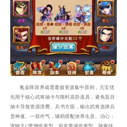
氪金阵容养成需遵循资源集中原则，元宝优
先用于核心武将抽卡与限时高阶道具，避免盲目
抽卡导致资源浪费。兵书方面，输出武将选择兵
贵神速、一鼓作气，辅助搭配休养生息、治心；
宠物主C带增伤类型，坦克带减伤类型，跨服战