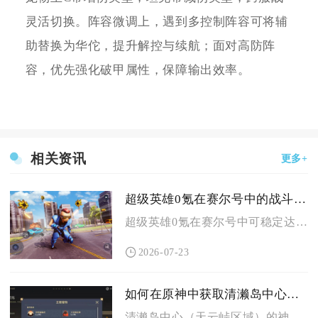
灵活切换。阵容微调上，遇到多控制阵容可将辅
助替换为华佗，提升解控与续航；面对高防阵
容，优先强化破甲属性，保障输出效率。
相关资讯
更多+
超级英雄0氪在赛尔号中的战斗力如何
超级英雄0氪在赛尔号中可稳定达到中上游战力，合理养成后能通关...
2026-07-23
如何在原神中获取清濑岛中心神瞳
清濑岛中心（天云峠区域）的神瞳需完成清籁逐雷记前置、激活雷极...