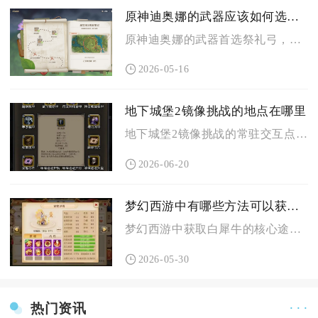
原神迪奥娜的武器应该如何选择搭配
原神迪奥娜的武器首选祭礼弓，其次可选终末嗟叹之诗、西风猎弓，...
2026-05-16
地下城堡2镜像挑战的地点在哪里
地下城堡2镜像挑战的常驻交互点位位于永望之殿地图也就是图18...
2026-06-20
梦幻西游中有哪些方法可以获得白犀牛
梦幻西游中获取白犀牛的核心途径为牧场积分兑换、玩家交易购买、...
2026-05-30
热门资讯
· · ·