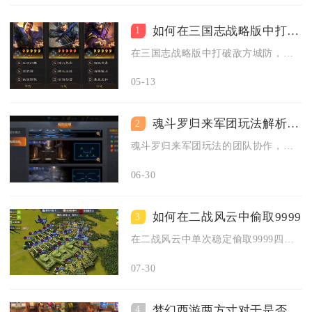
如何在三国志战略版中打破敌方城防
1
在三国志战略版中打破敌方城防，核心在于“主力清守军、器械拆耐...
05-13
魂斗罗归来军团玩法解析中的团队协作有何关键
2
魂斗罗归来军团玩法的团队协作，核心在于分工匹配、实时联动、资...
06-30
如何在二战风云中偷取9999
3
在二战风云中单次稳定偷取9999四类基础资源的核心结论为，依...
07-30
梦幻西游两方寸对干是否支持交友互动
4